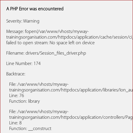
A PHP Error was encountered
Severity: Warning
Message: fopen(/var/www/vhosts/myway-
trainingsorganisation.com/httpdocs/application/cache/session/c
failed to open stream: No space left on device
Filename: drivers/Session_files_driver.php
Line Number: 174
Backtrace:
File: /var/www/vhosts/myway-
trainingsorganisation.com/httpdocs/application/libraries/Ion_a
Line: 76
Function: library
File: /var/www/vhosts/myway-
trainingsorganisation.com/httpdocs/application/controllers/Pa
Line: 8
Function: __construct